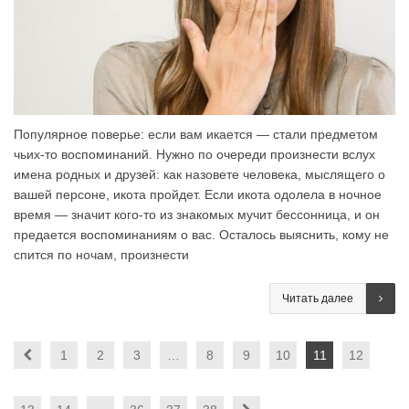
Популярное поверье: если вам икается — стали предметом
чьих-то воспоминаний. Нужно по очереди произнести вслух
имена родных и друзей: как назовете человека, мыслящего о
вашей персоне, икота пройдет. Если икота одолела в ночное
время — значит кого-то из знакомых мучит бессонница, и он
предается воспоминаниям о вас. Осталось выяснить, кому не
спится по ночам, произнести
Читать далее
1
2
3
…
8
9
10
11
12