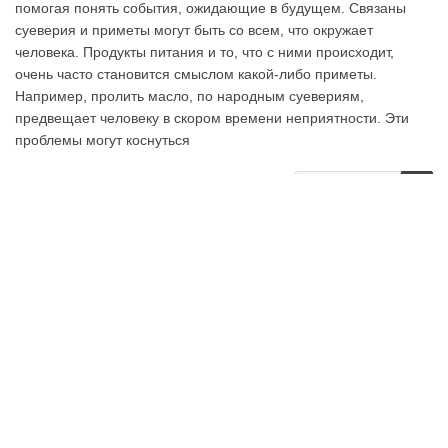
помогая понять события, ожидающие в будущем. Связаны
суеверия и приметы могут быть со всем, что окружает
человека. Продукты питания и то, что с ними происходит,
очень часто становится смыслом какой-либо приметы.
Например, пролить масло, по народным суевериям,
предвещает человеку в скором времени неприятности. Эти
проблемы могут коснуться
Читать далее
1
2
3
…
12
13
14
15
16
17
18
…
36
37
38