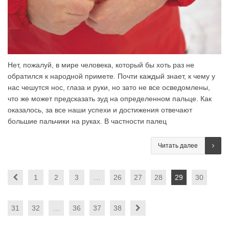
Нет, пожалуй, в мире человека, который бы хоть раз не
обратился к народной примете. Почти каждый знает, к чему у
нас чешутся нос, глаза и руки, но зато не все осведомлены,
что же может предсказать зуд на определенном пальце. Как
оказалось, за все наши успехи и достижения отвечают
большие пальчики на руках. В частности палец
Читать далее
1
2
3
…
26
27
28
29
30
31
32
…
36
37
38