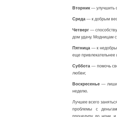
Вторник
— улучшить с
Среда
— к добрым вес
Четверг
— способствуе
дом удачу. Модницам 
Пятница
— к недобрым
еще привлекательнее и
Суббота
— помочь сво
любви;
Воскресенье
— лишит
неделю.
Лучшее всего заняться
проблемы с деньгами
процедуру до ночи, и