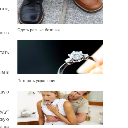
ток;
Одеть разные ботинки
ет в
тать
ым в
Потерять украшение
ящую
удут
скую
и на