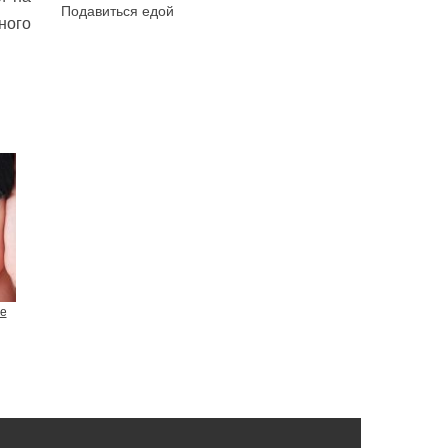
Подавиться едой
ного
е