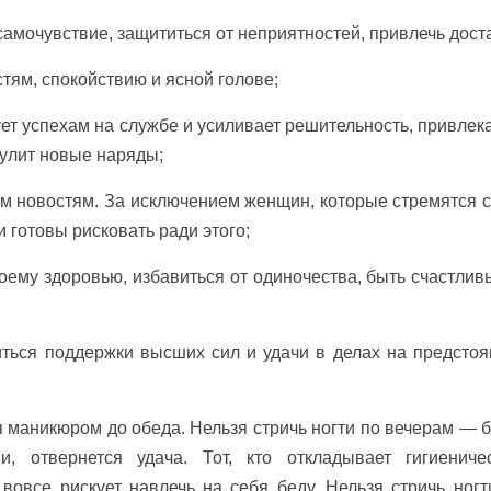
амочувствие, защититься от неприятностей, привлечь доста
тям, спокойствию и ясной голове;
т успехам на службе и усиливает решительность, привлека
сулит новые наряды;
 новостям. За исключением женщин, которые стремятся с
 готовы рисковать ради этого;
ему здоровью, избавиться от одиночества, быть счастлив
ься поддержки высших сил и удачи в делах на предсто
 маникюром до обеда. Нельзя стричь ногти по вечерам — б
, отвернется удача. Тот, кто откладывает гигиениче
 вовсе рискует навлечь на себя беду. Нельзя стричь ногт