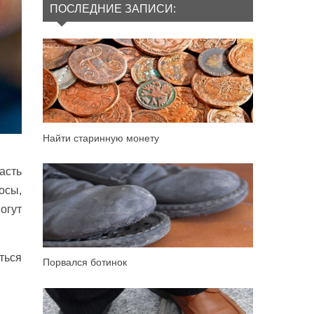
ПОСЛЕДНИЕ ЗАПИСИ:
Найти старинную монету
асть
осы,
огут
ться
Порвался ботинок