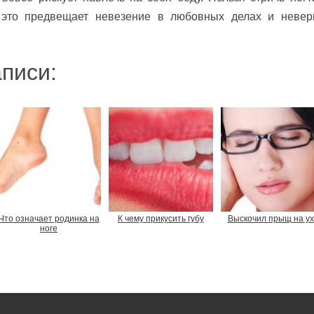
то предвещает невезение в любовных делах и невер
писи:
Что означает родинка на
К чему прикусить губу
Выскочил прыщ на ух
ноге