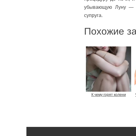
убывающую Луну — э
супруга.
Похожие за
К чему горят колени