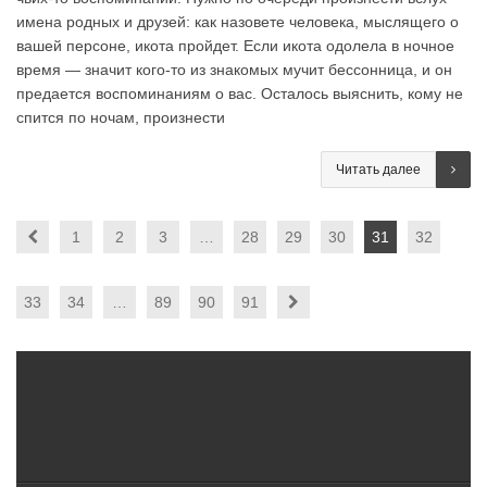
имена родных и друзей: как назовете человека, мыслящего о
вашей персоне, икота пройдет. Если икота одолела в ночное
время — значит кого-то из знакомых мучит бессонница, и он
предается воспоминаниям о вас. Осталось выяснить, кому не
спится по ночам, произнести
Читать далее
1
2
3
…
28
29
30
31
32
33
34
…
89
90
91