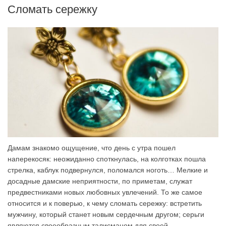
Сломать сережку
Дамам знакомо ощущение, что день с утра пошел
наперекосяк: неожиданно споткнулась, на колготках пошла
стрелка, каблук подвернулся, поломался ноготь… Мелкие и
досадные дамские неприятности, по приметам, служат
предвестниками новых любовных увлечений. То же самое
относится и к поверью, к чему сломать сережку: встретить
мужчину, который станет новым сердечным другом; серьги
являются своеобразным талисманом для своей