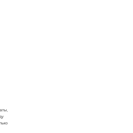
аты,
ду
лько