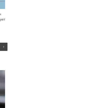
к
ует