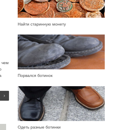
Найти старинную монету
е чем
о
а
Порвался ботинок
Одеть разные ботинки