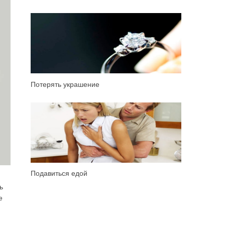
Потерять украшение
Подавиться едой
ь
е