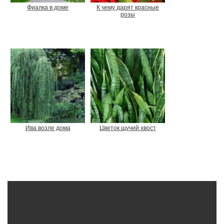
Фиалка в доме
К чему дарят красные
розы
Ива возле дома
Цветок щучий хвост