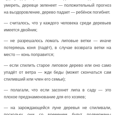
умереть, деревце зеленеет — положительный прогноз
на выздоровление, дерево падает — ребёнок погибнет.
— считалось, что у каждого человека среди деревьев
имеется двойник;
— не разрешалось ломать липовые ветки — иначе
потеряешь коня (падёт), в случае возврата ветки на
место — конь поправится;
— если спилить старое липовое дерево или оно само
упадёт от ветра — жди беды (может скончаться сам
спиливший или член его семьи);
— полагали, что если засохнет липа в саду — это
плохое предзнаменование для его хозяев;
— на зарождающейся луне деревья не спиливали,
поскольку они со временем будут подвержены