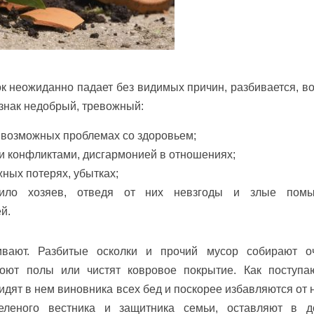
к неожиданно падает без видимых причин, разбивается, во
знак недобрый, тревожный:
 возможных проблемах со здоровьем;
и конфликтами, дисгармонией в отношениях;
ных потерях, убытках;
тило хозяев, отведя от них невзгоды и злые пом
й.
ивают. Разбитые осколки и прочий мусор собирают о
моют полы или чистят ковровое покрытие. Как поступа
дят в нем виновника всех бед и поскорее избавляются от н
зеленого вестника и защитника семьи, оставляют в д