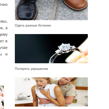
очно
чвы,
Одеть разные ботинки
к, а
щему
ит в
учае
ны и
Потерять украшение