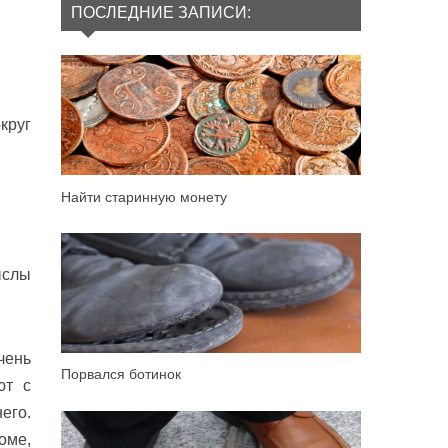
ПОСЛЕДНИЕ ЗАПИСИ:
круг
Найти старинную монету
ыслы
чень
Порвался ботинок
ют с
его.
оме,