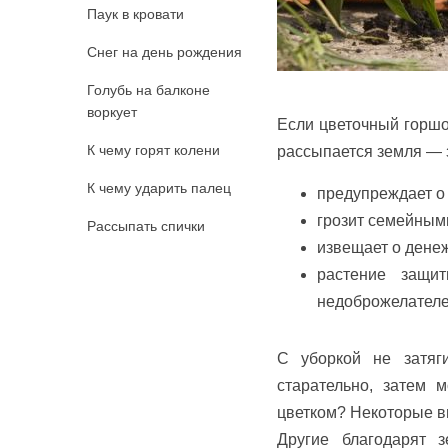
Паук в кровати
Снег на день рождения
Голубь на балконе
воркует
Если цветочный горшо
К чему горят колени
рассыпается земля — 
К чему ударить палец
предупреждает о
грозит семейным
Рассыпать спички
извещает о денеж
растение защи
недоброжелателе
С уборкой не затяг
старательно, затем 
цветком? Некоторые ви
Другие благодарят 