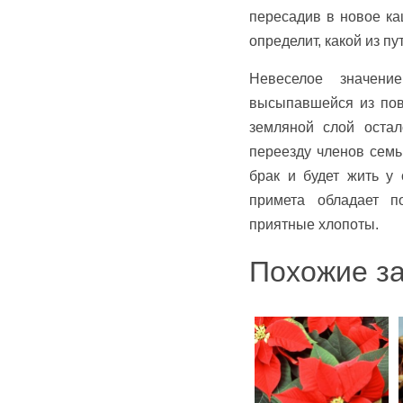
пересадив в новое к
определит, какой из п
Невеселое значени
высыпавшейся из пов
земляной слой остал
переезду членов семь
брак и будет жить у 
примета обладает 
приятные хлопоты.
Похожие за