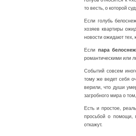
то весть, о которой су
Если голубь белосне
хозяев квартиры ожи
новости ожидают тех, к
Если
пара белоснеж
романтическими или л
Событий совсем иного
тому же ведет себя оч
верили, что души уме
загробного мира о том,
Есть и простое, реа
просьбой о помощи, 
откажут.