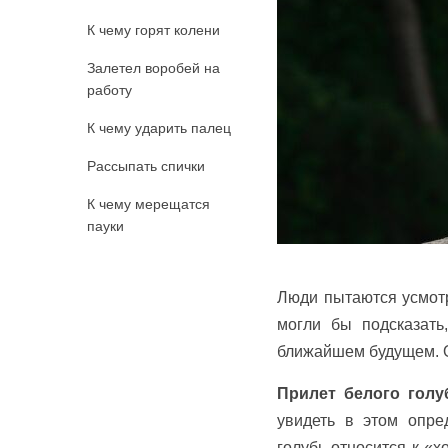
К чему горят колени
Залетел воробей на
работу
К чему ударить палец
Рассыпать спички
К чему мерещатся
пауки
Люди пытаются усмотр
могли бы подсказать
ближайшем будущем. О
Прилет белого голу
увидеть в этом опре
голубь относится к «х