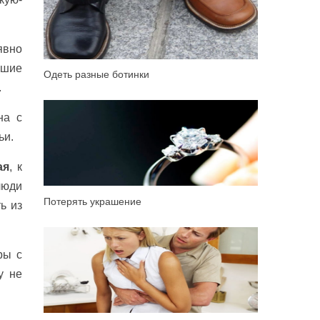
явно
ошие
Одеть разные ботинки
.
на с
ьи.
ая
, к
люди
Потерять украшение
ь из
ры с
у не