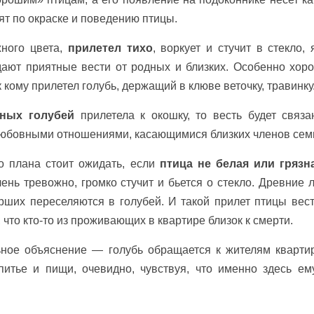
дят по окраске и поведению птицы.
жного цвета,
прилетел тихо
, воркует и стучит в стекло, 
дают приятные вести от родных и близких. Особенно хор
 кому прилетел голубь, держащий в клюве веточку, травинку
ных голубей
прилетела к окошку, то весть будет связа
юбовными отношениями, касающимися близких членов сем
 плана стоит ожидать, если
птица не белая или грязн
ень тревожно, громко стучит и бьется о стекло. Древние 
рших переселяются в голубей. И такой прилет птицы вест
 что кто-то из проживающих в квартире близок к смерти.
льное объяснение — голубь обращается к жителям кварти
питье и пищи, очевидно, чувствуя, что именно здесь ем