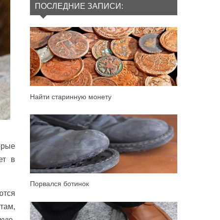
ПОСЛЕДНИЕ ЗАПИСИ:
Найти старинную монету
орые
ет в
Порвался ботинок
ются
там,
кую-