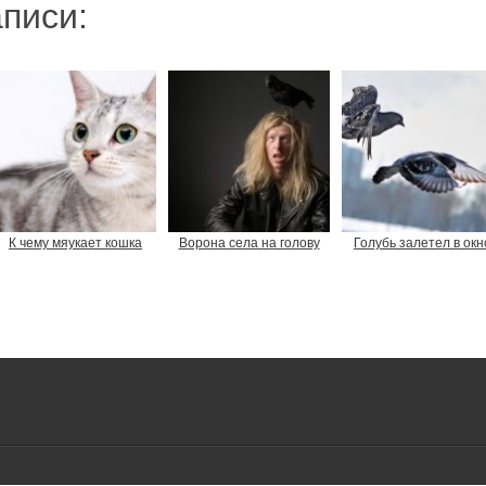
писи:
К чему мяукает кошка
Ворона села на голову
Голубь залетел в окн