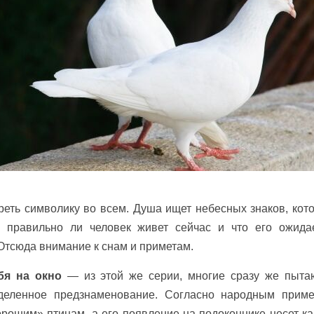
еть символику во всем. Душа ищет небесных знаков, кот
, правильно ли человек живет сейчас и что его ожида
тсюда внимание к снам и приметам.
бя на окно
— из этой же серии, многие сразу же пыта
деленное предзнаменование. Согласно народным приме
орошим» птицам, а его появление на подоконнике несет ка