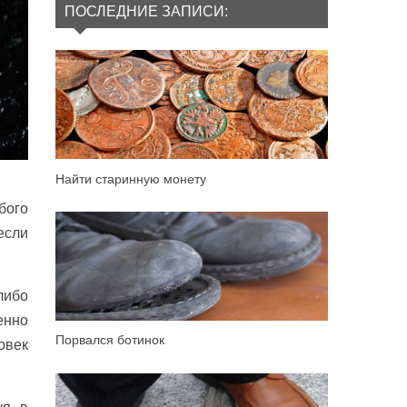
ПОСЛЕДНИЕ ЗАПИСИ:
Найти старинную монету
бого
если
либо
енно
Порвался ботинок
овек