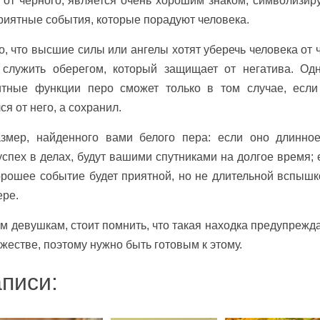
 от чёрного, является очень хорошим знаком, символизиру
риятные события, которые порадуют человека.
о, что высшие силы или ангелы хотят уберечь человека от ч
 служить оберегом, который защищает от негатива. Одн
тные функции перо сможет только в том случае, если
я от него, а сохранил.
змер, найденного вами белого пера: если оно длинное
спех в делах, будут вашими спутниками на долгое время; 
хорошее событие будет приятной, но не длительной вспышк
ере.
 девушкам, стоит помнить, что такая находка предупрежда
жестве, поэтому нужно быть готовым к этому.
писи: