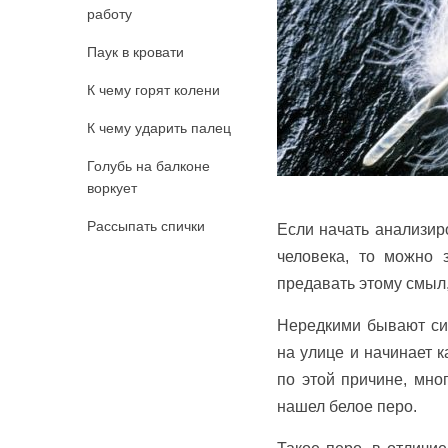
работу
Паук в кровати
К чему горят колени
К чему ударить палец
Голубь на балконе
воркует
Рассыпать спички
Если начать анализи
человека, то можно з
предавать этому смыл,
Нередкими бывают сит
на улице и начинает к
по этой причине, мног
нашел белое перо.