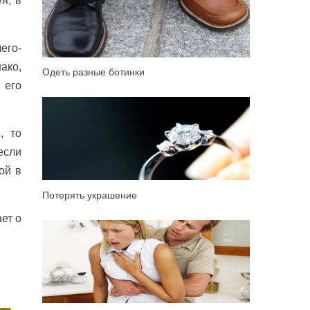
я, в
его-
ако,
Одеть разные ботинки
 его
, то
если
ой в
Потерять украшение
ет о