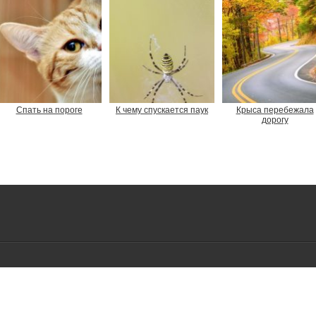
Спать на пороге
К чему спускается паук
Крыса перебежала
дорогу