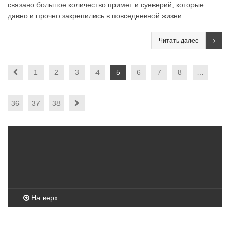
связано большое количество примет и суеверий, которые
давно и прочно закрепились в повседневной жизни.
Читать далее
1
2
3
4
5
6
7
8
…
36
37
38
На верх