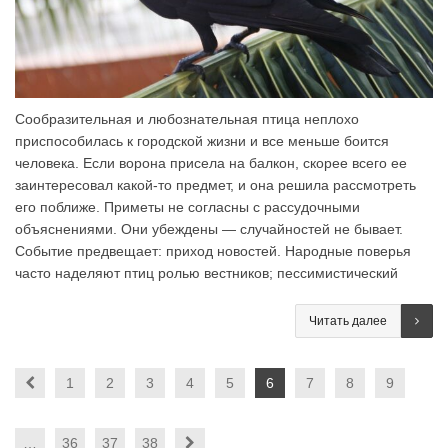
Сообразительная и любознательная птица неплохо
приспособилась к городской жизни и все меньше боится
человека. Если ворона присела на балкон, скорее всего ее
заинтересовал какой-то предмет, и она решила рассмотреть
его поближе. Приметы не согласны с рассудочными
объяснениями. Они убеждены — случайностей не бывает.
Событие предвещает: приход новостей. Народные поверья
часто наделяют птиц ролью вестников; пессимистический
Читать далее
1
2
3
4
5
6
7
8
9
…
36
37
38