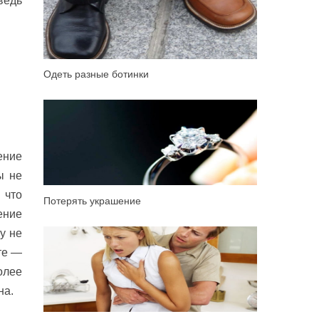
ведь
Одеть разные ботинки
ение
ы не
 что
Потерять украшение
ение
у не
те —
олее
на.