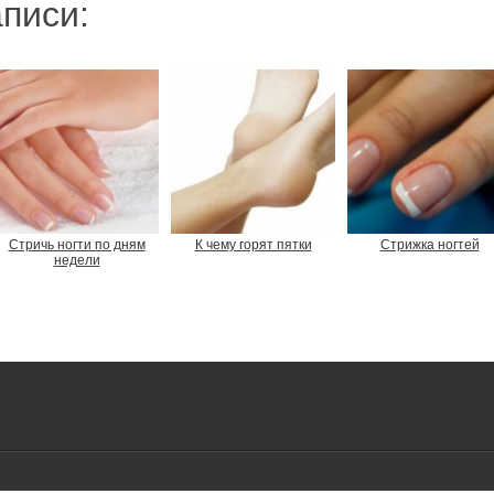
писи:
Стричь ногти по дням
К чему горят пятки
Стрижка ногтей
недели