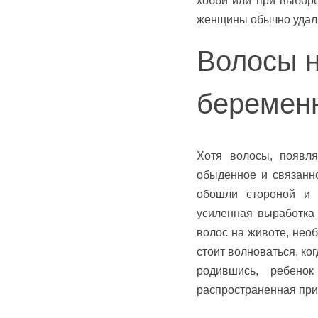
хобби или при выборе
женщины обычно удаля
Волосы н
беремен
Хотя волосы, появл
обыденное и связанн
обошли стороной и 
усиленная выработка 
волос на животе, нео
стоит волноваться, ко
родившись, ребенок
распространенная при