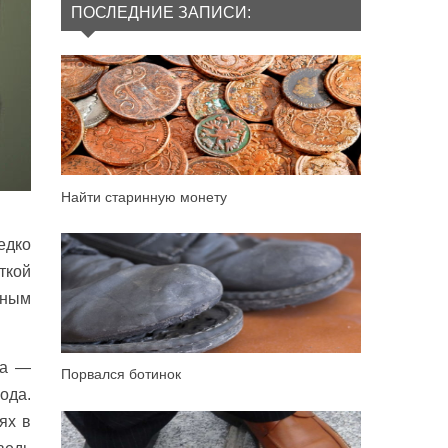
ПОСЛЕДНИЕ ЗАПИСИ:
Найти старинную монету
едко
ткой
сным
на —
Порвался ботинок
ода.
ях в