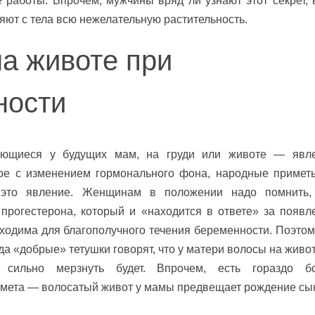
 работы. Впрочем, мужчины вряд ли узнают этот секрет, 
ют с тела всю нежелательную растительность.
а животе при
ности
яющиеся у будущих мам, на груди или животе — явл
ое с изменением гормонального фона, народные примет
это явление. Женщинам в положении надо помнить,
прогестерона, который и «находится в ответе» за появл
бходима для благополучного течения беременности. Поэтом
гда «добрые» тетушки говорят, что у матери волосы на живо
 сильно мерзнуть будет. Впрочем, есть гораздо б
мета — волосатый живот у мамы предвещает рождение сы