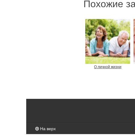
Похожие за
О личной жизни
На верх