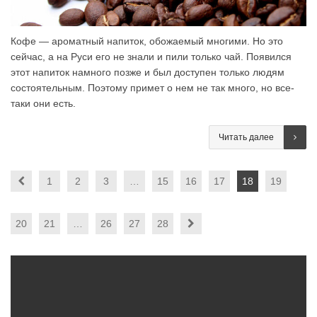
Кофе — ароматный напиток, обожаемый многими. Но это
сейчас, а на Руси его не знали и пили только чай. Появился
этот напиток намного позже и был доступен только людям
состоятельным. Поэтому примет о нем не так много, но все-
таки они есть.
Читать далее
1
2
3
…
15
16
17
18
19
20
21
…
26
27
28