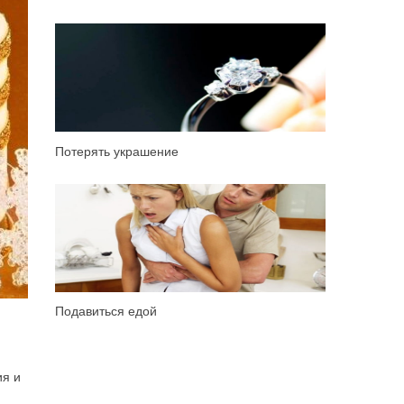
Потерять украшение
Подавиться едой
ия и