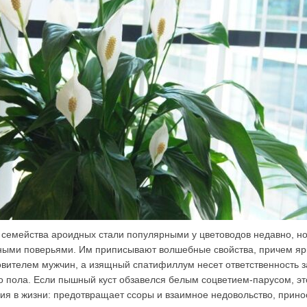
семейства ароидных стали популярными у цветоводов недавно, но
нными поверьями. Им приписывают волшебные свойства, причем яр
овителем мужчин, а изящный спатифиллум несет ответственность з
о пола. Если пышный куст обзавелся белым соцветием-парусом, эт
ия в жизни: предотвращает ссоры и взаимное недовольство, прино