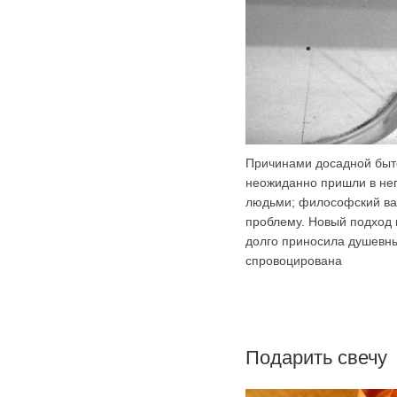
Причинами досадной быто
неожиданно пришли в нег
людьми; философский вар
проблему. Новый подход 
долго приносила душевны
спровоцирована
Подарить свечу