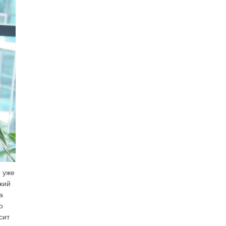
 уже
кий
а
о
сит