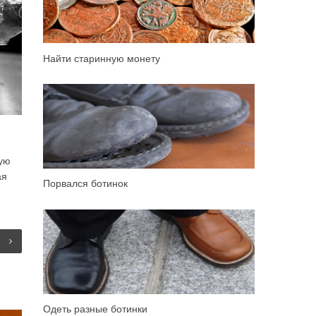
Найти старинную монету
ную
ая
Порвался ботинок
Одеть разные ботинки