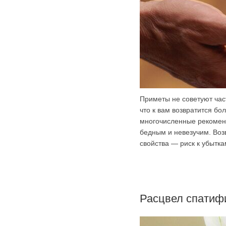
Приметы не советуют час
что к вам возвратится б
многочисленные рекоменд
бедным и невезучим. Воз
свойства — риск к убытка
Расцвел спатиф