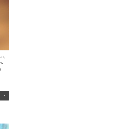
ся,
ть
м