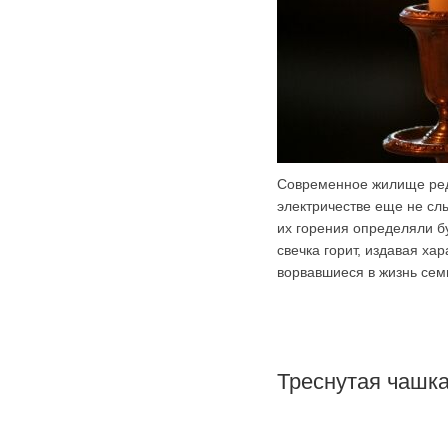
Современное жилище редк
электричестве еще не с
их горения определяли б
свечка горит, издавая ха
ворвавшиеся в жизнь сем
Треснутая чашк