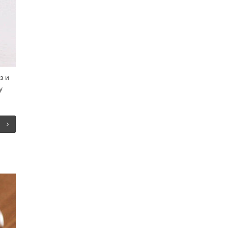
з и
у