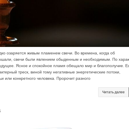
о озаряется живым пламенем свечи. Во времена, когда об
лышали, свечи были явлением обыденным и необходимым. По хара
удущее. Ясное и спокойное пламя обещало мир и благополучие. Е
рактерный треск, виной тому негативные энергетические потоки,
ьи или конкретного человека. Пророчит разного
Читать далее
а