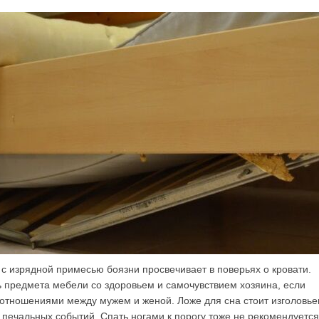
с изрядной примесью боязни просвечивает в поверьях о кровати.
ь предмета мебели со здоровьем и самочувствием хозяина, если
 отношениями между мужем и женой. Ложе для сна стоит изголовье
печальных событий. Спать ногами к порогу тоже не рекомендуетс