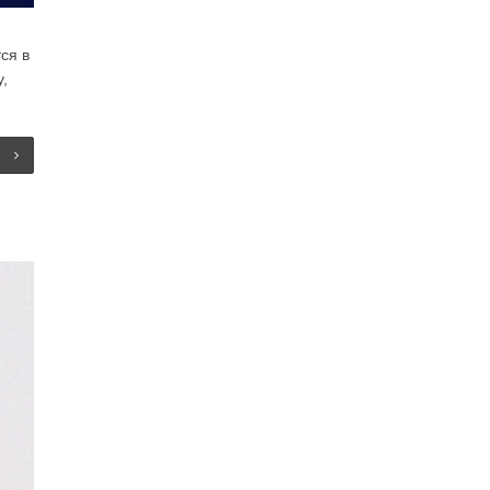
ся в
,