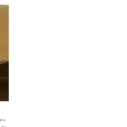
м к
я —