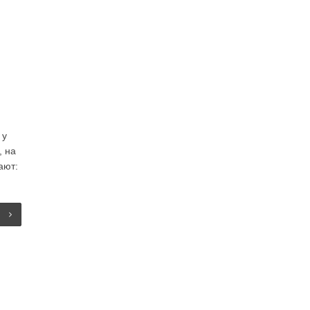
 у
, на
ают: