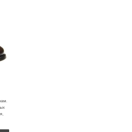
нам.
рых
я,