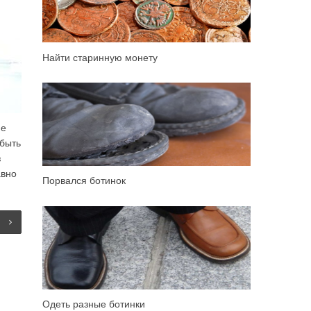
Найти старинную монету
ие
 быть
з
авно
Порвался ботинок
Одеть разные ботинки