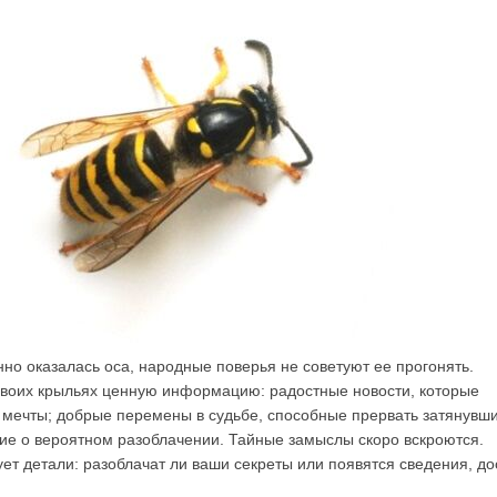
но оказалась оса, народные поверья не советуют ее прогонять.
своих крыльях ценную информацию: радостные новости, которые
мечты; добрые перемены в судьбе, способные прервать затянувш
ие о вероятном разоблачении. Тайные замыслы скоро вскроются.
ет детали: разоблачат ли ваши секреты или появятся сведения, д