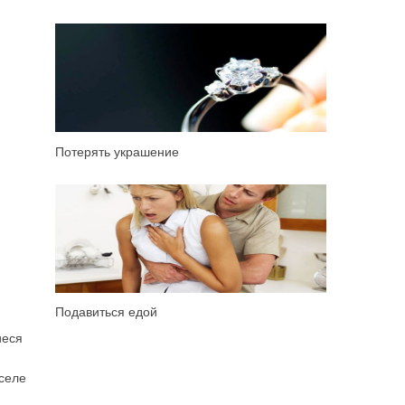
Потерять украшение
Подавиться едой
иеся
оселе