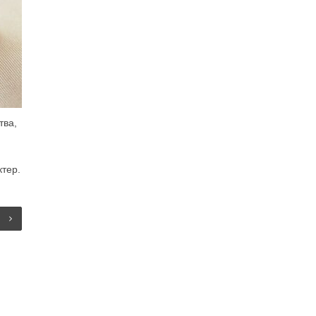
тва,
тер.