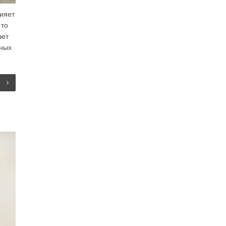
ияет
 то
вет
юных