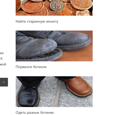
Найти старинную монету
ая
 К
ужой
Порвался ботинок
Одеть разные ботинки